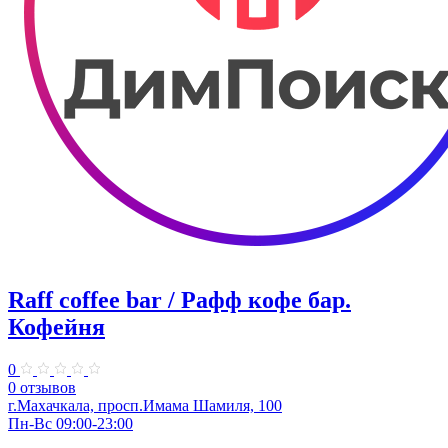
Raff coffee bar / Рафф кофе бар.
Кофейня
0
0 отзывов
г.Махачкала, ​просп.Имама Шамиля, 100
Пн-Вс 09:00-23:00