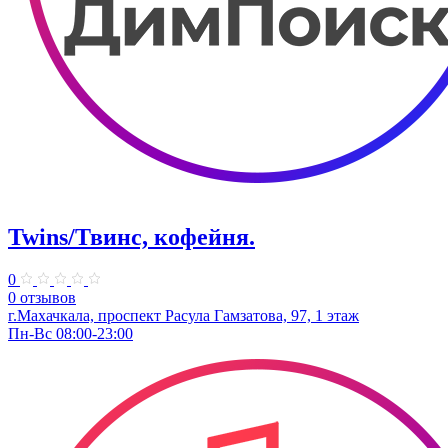
Twins/Твинс, кофейня.
0
0 отзывов
г.Махачкала, ​проспект Расула Гамзатова, 97​, 1 этаж
Пн-Вс 08:00-23:00