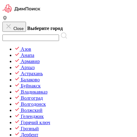
Выберите город
Close
Азов
Анапа
Армавир
Архыз
Астрахань
Балаково
Буйнакск
Владикавказ
Волгоград
Волгодонск
Волжский
Геленджик
Горячий ключ
Грозный
Дербент