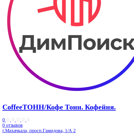
CoffeeТОНН/Кофе Тонн. Кофейня.
0
0 отзывов
г.Махачкала, просп.Гамидова, 1/А 2