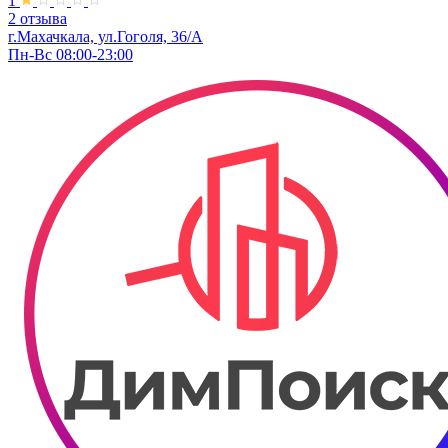
1
2 отзыва
г.Махачкала, ул.Гоголя, 36/А
Пн-Вс 08:00-23:00