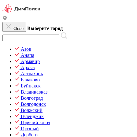
Выберите город
Close
Азов
Анапа
Армавир
Архыз
Астрахань
Балаково
Буйнакск
Владикавказ
Волгоград
Волгодонск
Волжский
Геленджик
Горячий ключ
Грозный
Дербент