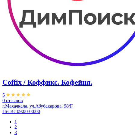
Coffix / Коффикс. Кофейня.
5
0 отзывов
г.Махачкала, ул.Абубакарова, 98/Г
Пн-Вс 09:00-00:00
1
2
3