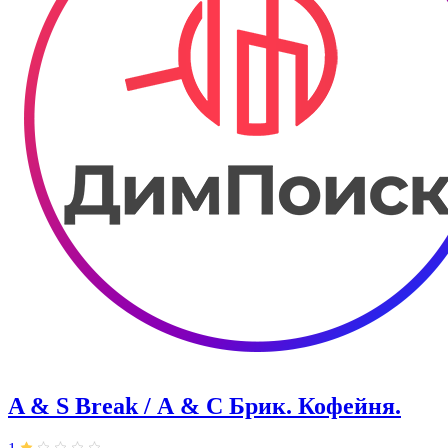
A & S Break / А & С Брик. Кофейня.