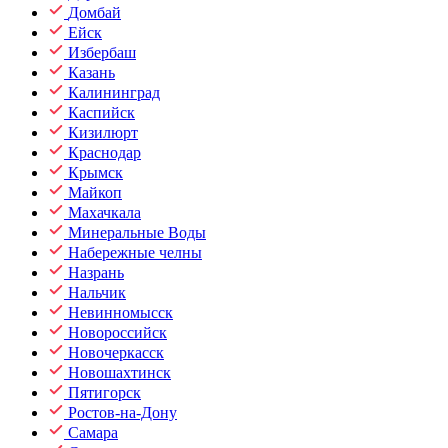
Домбай
Ейск
Избербаш
Казань
Калининград
Каспийск
Кизилюрт
Краснодар
Крымск
Майкоп
Махачкала
Минеральные Воды
Набережные челны
Назрань
Нальчик
Невинномысск
Новороссийск
Новочеркасск
Новошахтинск
Пятигорск
Ростов-на-Дону
Самара