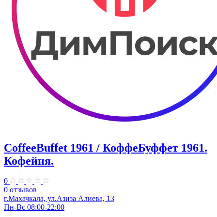
CoffeeBuffet 1961 / КоффеБуффет 1961.
Кофейня.
0
0 отзывов
г.Махачкала, ул.Азиза Алиева, 13
Пн-Вс 08:00-22:00