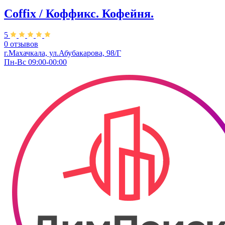
Coffix / Коффикс. Кофейня.
5
0 отзывов
г.Махачкала, ул.Абубакарова, 98/Г
Пн-Вс 09:00-00:00