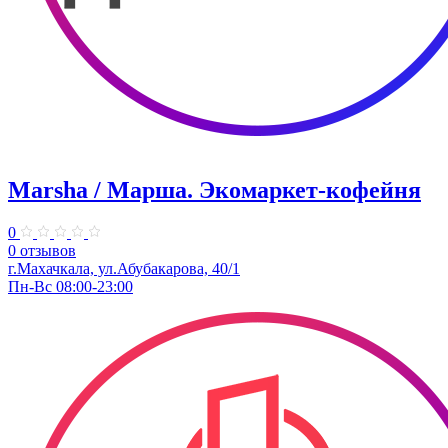
Marsha / Марша. Экомаркет-кофейня
0
0 отзывов
г.Махачкала, ​ул.Абубакарова, 40/1
Пн-Вс 08:00-23:00