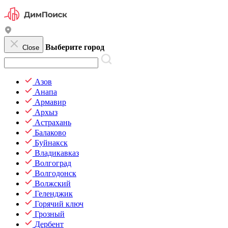
Выберите город
Close
Азов
Анапа
Армавир
Архыз
Астрахань
Балаково
Буйнакск
Владикавказ
Волгоград
Волгодонск
Волжский
Геленджик
Горячий ключ
Грозный
Дербент