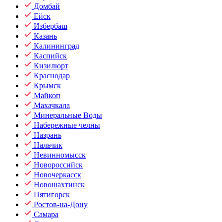
Домбай
Ейск
Избербаш
Казань
Калининград
Каспийск
Кизилюрт
Краснодар
Крымск
Майкоп
Махачкала
Минеральные Воды
Набережные челны
Назрань
Нальчик
Невинномысск
Новороссийск
Новочеркасск
Новошахтинск
Пятигорск
Ростов-на-Дону
Самара