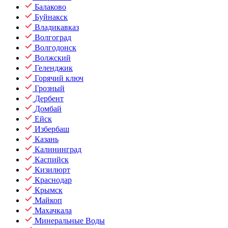
Балаково
Буйнакск
Владикавказ
Волгоград
Волгодонск
Волжский
Геленджик
Горячий ключ
Грозный
Дербент
Домбай
Ейск
Избербаш
Казань
Калининград
Каспийск
Кизилюрт
Краснодар
Крымск
Майкоп
Махачкала
Минеральные Воды