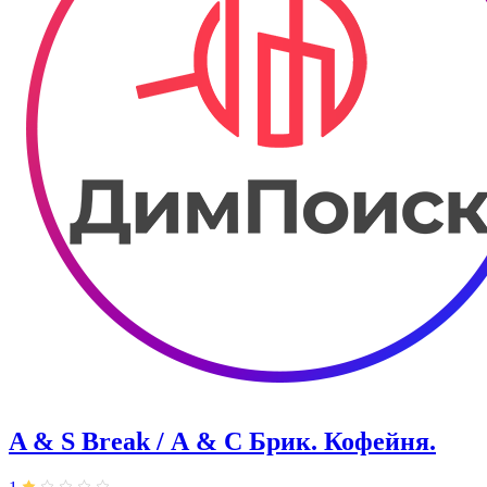
A & S Break / А & С Брик. Кофейня.