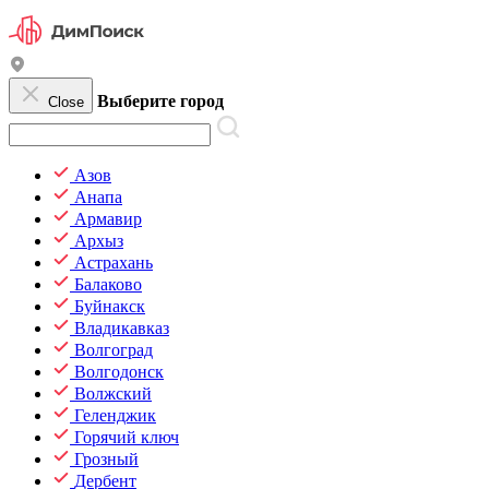
Выберите город
Close
Азов
Анапа
Армавир
Архыз
Астрахань
Балаково
Буйнакск
Владикавказ
Волгоград
Волгодонск
Волжский
Геленджик
Горячий ключ
Грозный
Дербент