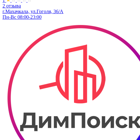
1
2 отзыва
г.Махачкала, ул.Гоголя, 36/А
Пн-Вс 08:00-23:00