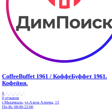
CoffeeBuffet 1961 / КоффеБуффет 1961.
Кофейня.
0
0 отзывов
г.Махачкала, ул.Азиза Алиева, 13
Пн-Вс 08:00-22:00