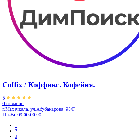
Coffix / Коффикс. Кофейня.
5
0 отзывов
г.Махачкала, ул.Абубакарова, 98/Г
Пн-Вс 09:00-00:00
1
2
3