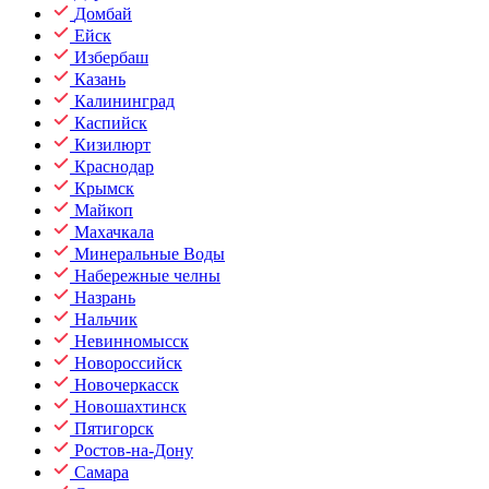
Домбай
Ейск
Избербаш
Казань
Калининград
Каспийск
Кизилюрт
Краснодар
Крымск
Майкоп
Махачкала
Минеральные Воды
Набережные челны
Назрань
Нальчик
Невинномысск
Новороссийск
Новочеркасск
Новошахтинск
Пятигорск
Ростов-на-Дону
Самара