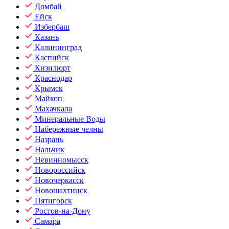
Домбай
Ейск
Избербаш
Казань
Калининград
Каспийск
Кизилюрт
Краснодар
Крымск
Майкоп
Махачкала
Минеральные Воды
Набережные челны
Назрань
Нальчик
Невинномысск
Новороссийск
Новочеркасск
Новошахтинск
Пятигорск
Ростов-на-Дону
Самара