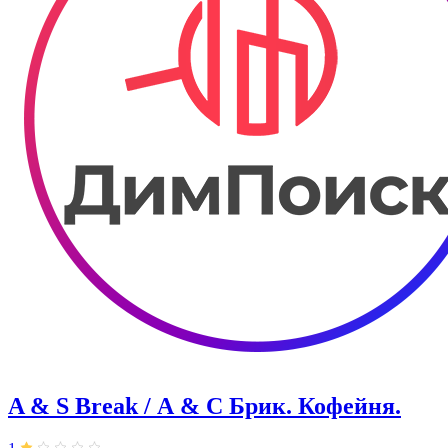
A & S Break / А & С Брик. Кофейня.