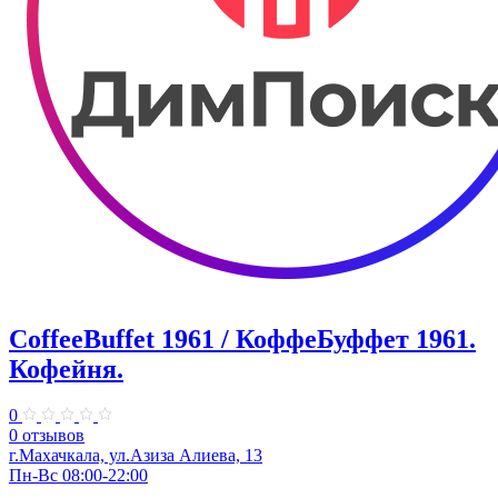
CoffeeBuffet 1961 / КоффеБуффет 1961.
Кофейня.
0
0 отзывов
г.Махачкала, ул.Азиза Алиева, 13
Пн-Вс 08:00-22:00