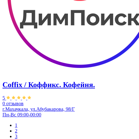
Coffix / Коффикс. Кофейня.
5
0 отзывов
г.Махачкала, ул.Абубакарова, 98/Г
Пн-Вс 09:00-00:00
1
2
3