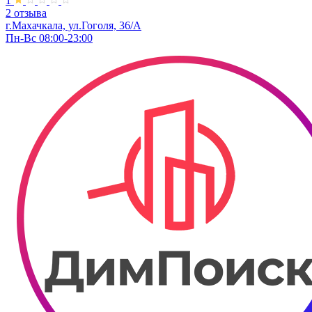
1
2 отзыва
г.Махачкала, ул.Гоголя, 36/А
Пн-Вс 08:00-23:00