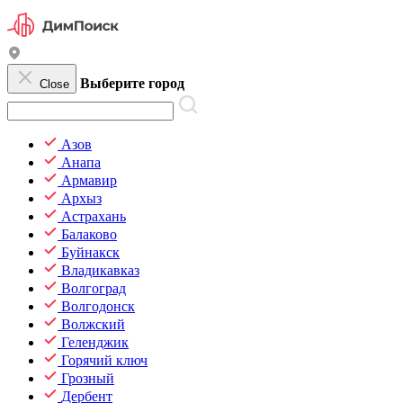
Выберите город
Close
Азов
Анапа
Армавир
Архыз
Астрахань
Балаково
Буйнакск
Владикавказ
Волгоград
Волгодонск
Волжский
Геленджик
Горячий ключ
Грозный
Дербент