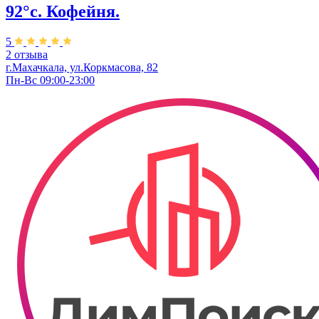
92°с. Кофейня.
5
2 отзыва
г.Махачкала, ​ул.Коркмасова, 82
Пн-Вс 09:00-23:00