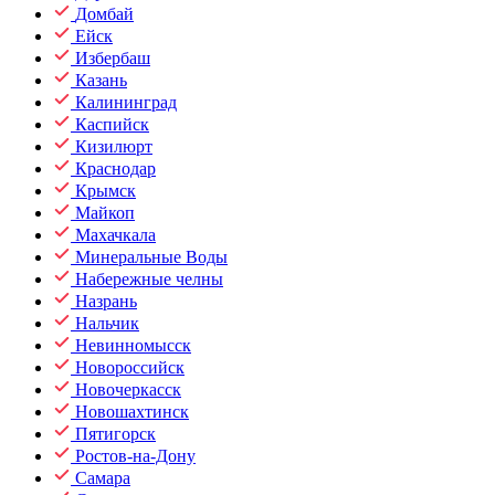
Домбай
Ейск
Избербаш
Казань
Калининград
Каспийск
Кизилюрт
Краснодар
Крымск
Майкоп
Махачкала
Минеральные Воды
Набережные челны
Назрань
Нальчик
Невинномысск
Новороссийск
Новочеркасск
Новошахтинск
Пятигорск
Ростов-на-Дону
Самара