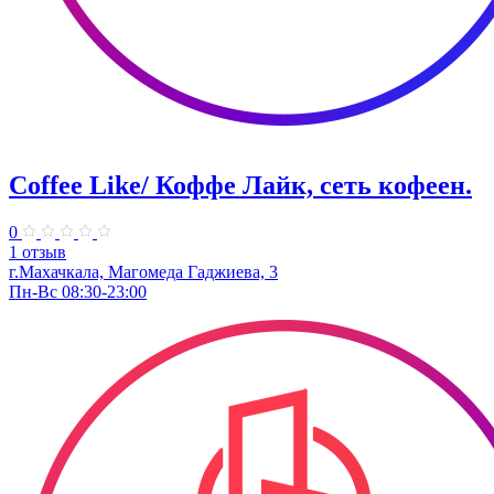
Coffee Like/ Коффе Лайк, сеть кофеен.
0
1 отзыв
г.Махачкала, Магомеда Гаджиева, 3
Пн-Вс 08:30-23:00