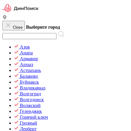
Выберите город
Close
Азов
Анапа
Армавир
Архыз
Астрахань
Балаково
Буйнакск
Владикавказ
Волгоград
Волгодонск
Волжский
Геленджик
Горячий ключ
Грозный
Дербент