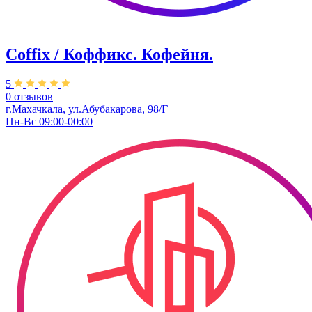
Coffix / Коффикс. Кофейня.
5
0 отзывов
г.Махачкала, ул.Абубакарова, 98/Г
Пн-Вс 09:00-00:00