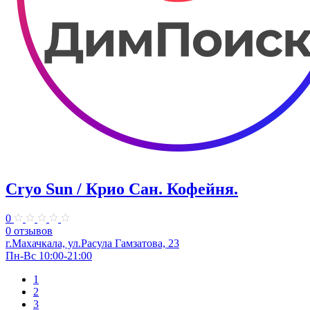
Cryo Sun / Крио Сан. Кофейня.
0
0 отзывов
г.Махачкала, ул.Расула Гамзатова, 23
Пн-Вс 10:00-21:00
1
2
3