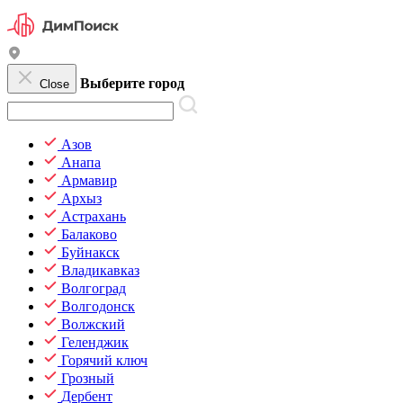
Выберите город
Close
Азов
Анапа
Армавир
Архыз
Астрахань
Балаково
Буйнакск
Владикавказ
Волгоград
Волгодонск
Волжский
Геленджик
Горячий ключ
Грозный
Дербент