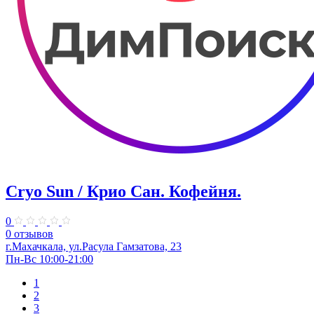
Cryo Sun / Крио Сан. Кофейня.
0
0 отзывов
г.Махачкала, ул.Расула Гамзатова, 23
Пн-Вс 10:00-21:00
1
2
3