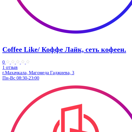
Coffee Like/ Коффе Лайк, сеть кофеен.
0
1 отзыв
г.Махачкала, Магомеда Гаджиева, 3
Пн-Вс 08:30-23:00