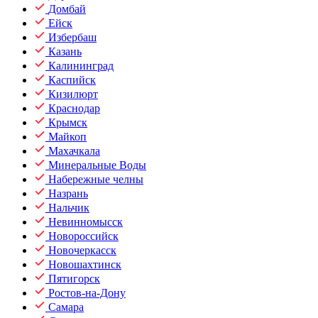
Домбай
Ейск
Избербаш
Казань
Калининград
Каспийск
Кизилюрт
Краснодар
Крымск
Майкоп
Махачкала
Минеральные Воды
Набережные челны
Назрань
Нальчик
Невинномысск
Новороссийск
Новочеркасск
Новошахтинск
Пятигорск
Ростов-на-Дону
Самара