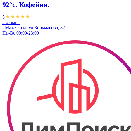
92°с. Кофейня.
5
2 отзыва
г.Махачкала, ​ул.Коркмасова, 82
Пн-Вс 09:00-23:00