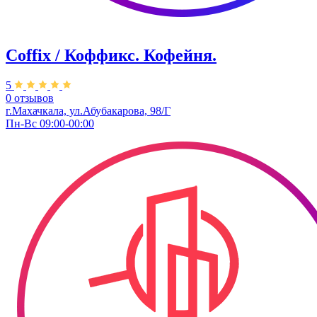
Coffix / Коффикс. Кофейня.
5
0 отзывов
г.Махачкала, ул.Абубакарова, 98/Г
Пн-Вс 09:00-00:00