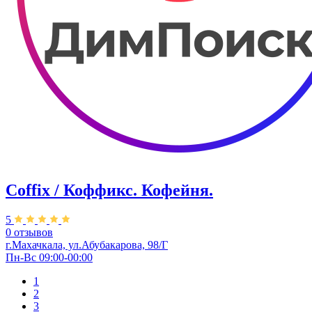
Coffix / Коффикс. Кофейня.
5
0 отзывов
г.Махачкала, ул.Абубакарова, 98/Г
Пн-Вс 09:00-00:00
1
2
3