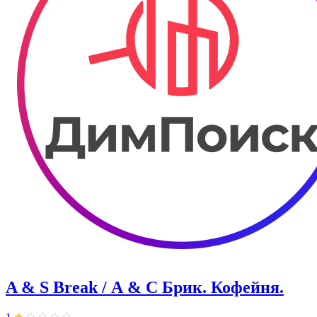
A & S Break / А & С Брик. Кофейня.