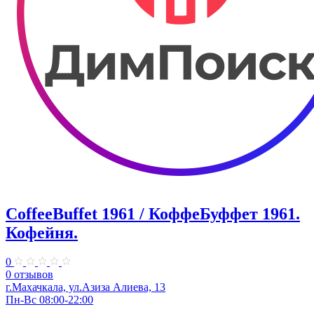
CoffeeBuffet 1961 / КоффеБуффет 1961.
Кофейня.
0
0 отзывов
г.Махачкала, ул.Азиза Алиева, 13
Пн-Вс 08:00-22:00