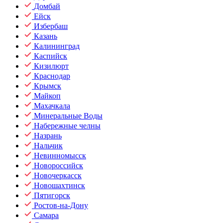
Домбай
Ейск
Избербаш
Казань
Калининград
Каспийск
Кизилюрт
Краснодар
Крымск
Майкоп
Махачкала
Минеральные Воды
Набережные челны
Назрань
Нальчик
Невинномысск
Новороссийск
Новочеркасск
Новошахтинск
Пятигорск
Ростов-на-Дону
Самара