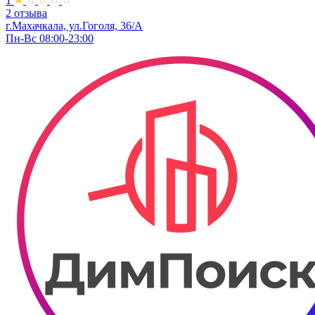
1
2 отзыва
г.Махачкала, ул.Гоголя, 36/А
Пн-Вс 08:00-23:00