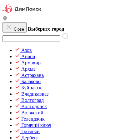
Выберите город
Close
Азов
Анапа
Армавир
Архыз
Астрахань
Балаково
Буйнакск
Владикавказ
Волгоград
Волгодонск
Волжский
Геленджик
Горячий ключ
Грозный
Дербент