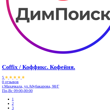
Coffix / Коффикс. Кофейня.
5
0 отзывов
г.Махачкала, ул.Абубакарова, 98/Г
Пн-Вс 09:00-00:00
1
2
3