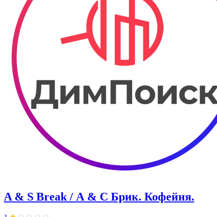
A & S Break / А & С Брик. Кофейня.