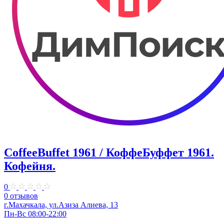
CoffeeBuffet 1961 / КоффеБуффет 1961.
Кофейня.
0
0 отзывов
г.Махачкала, ул.Азиза Алиева, 13
Пн-Вс 08:00-22:00