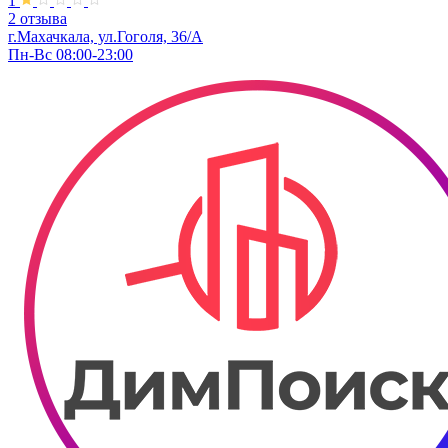
1
2 отзыва
г.Махачкала, ул.Гоголя, 36/А
Пн-Вс 08:00-23:00