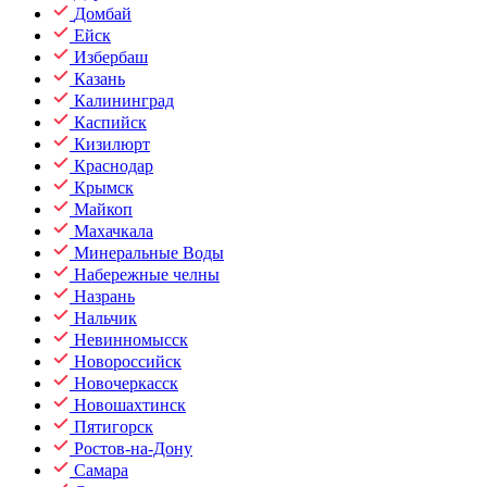
Домбай
Ейск
Избербаш
Казань
Калининград
Каспийск
Кизилюрт
Краснодар
Крымск
Майкоп
Махачкала
Минеральные Воды
Набережные челны
Назрань
Нальчик
Невинномысск
Новороссийск
Новочеркасск
Новошахтинск
Пятигорск
Ростов-на-Дону
Самара