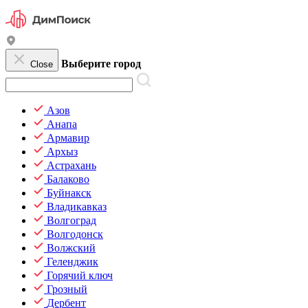
Выберите город
Close
Азов
Анапа
Армавир
Архыз
Астрахань
Балаково
Буйнакск
Владикавказ
Волгоград
Волгодонск
Волжский
Геленджик
Горячий ключ
Грозный
Дербент