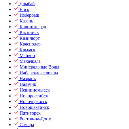
Домбай
Ейск
Избербаш
Казань
Калининград
Каспийск
Кизилюрт
Краснодар
Крымск
Майкоп
Махачкала
Минеральные Воды
Набережные челны
Назрань
Нальчик
Невинномысск
Новороссийск
Новочеркасск
Новошахтинск
Пятигорск
Ростов-на-Дону
Самара