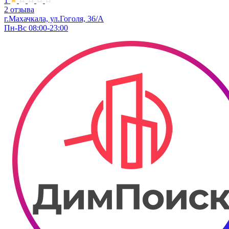
1
2 отзыва
г.Махачкала, ул.Гоголя, 36/А
Пн-Вс 08:00-23:00