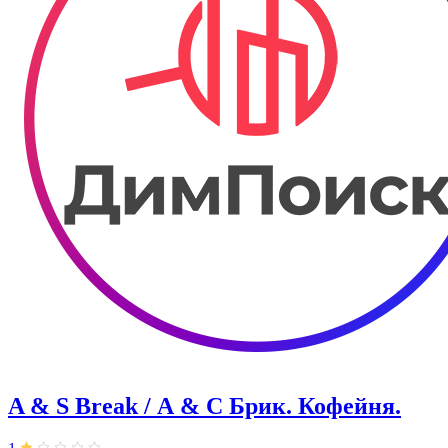
A & S Break / А & С Брик. Кофейня.