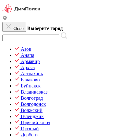
Выберите город
Close
Азов
Анапа
Армавир
Архыз
Астрахань
Балаково
Буйнакск
Владикавказ
Волгоград
Волгодонск
Волжский
Геленджик
Горячий ключ
Грозный
Дербент