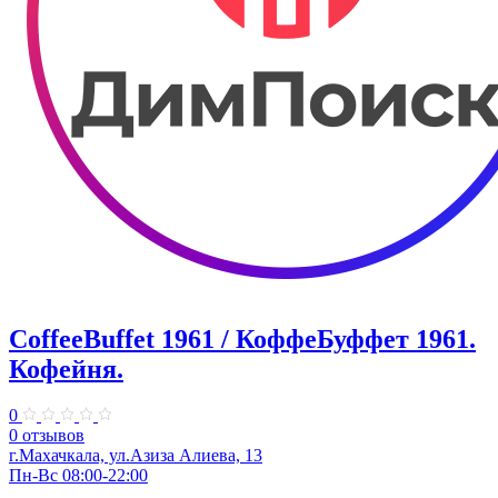
CoffeeBuffet 1961 / КоффеБуффет 1961.
Кофейня.
0
0 отзывов
г.Махачкала, ул.Азиза Алиева, 13
Пн-Вс 08:00-22:00