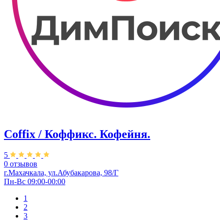
Coffix / Коффикс. Кофейня.
5
0 отзывов
г.Махачкала, ул.Абубакарова, 98/Г
Пн-Вс 09:00-00:00
1
2
3