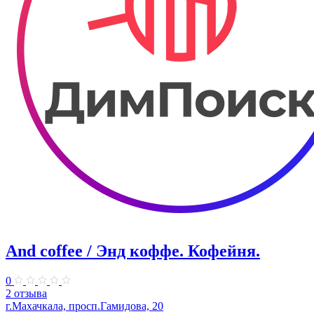
And coffee / Энд коффе. Кофейня.
0
2 отзыва
г.Махачкала, просп.​Гамидова, 20