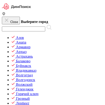
Выберите город
Close
Азов
Анапа
Армавир
Архыз
Астрахань
Балаково
Буйнакск
Владикавказ
Волгоград
Волгодонск
Волжский
Геленджик
Горячий ключ
Грозный
Дербент