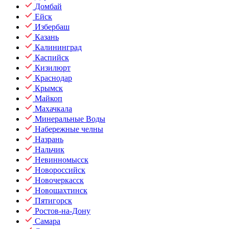
Домбай
Ейск
Избербаш
Казань
Калининград
Каспийск
Кизилюрт
Краснодар
Крымск
Майкоп
Махачкала
Минеральные Воды
Набережные челны
Назрань
Нальчик
Невинномысск
Новороссийск
Новочеркасск
Новошахтинск
Пятигорск
Ростов-на-Дону
Самара