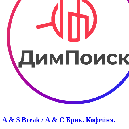
A & S Break / А & С Брик. Кофейня.