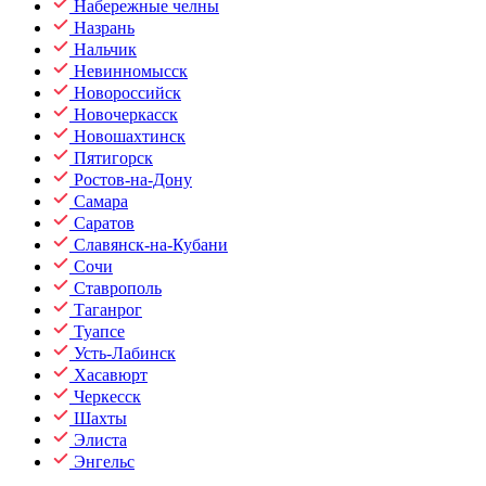
Набережные челны
Назрань
Нальчик
Невинномысск
Новороссийск
Новочеркасск
Новошахтинск
Пятигорск
Ростов-на-Дону
Самара
Саратов
Славянск-на-Кубани
Сочи
Ставрополь
Таганрог
Туапсе
Усть-Лабинск
Хасавюрт
Черкесск
Шахты
Элиста
Энгельс