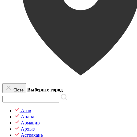
Выберите город
Close
Азов
Анапа
Армавир
Архыз
Астрахань