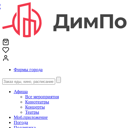
е
Фирмы города
Афиша
Все мероприятия
Кинотеатры
Концерты
Театры
Моб.приложение
Погода
Поддержка