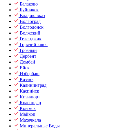
Балаково
Буйнакск
Владикавказ
Волгоград
Волгодонск
Волжский
Геленджик
Горячий ключ
Грозный
Дербент
Домбай
Ейск
Избербаш
Казань
Калининград
Каспийск
Кизилюрт
Краснодар
Крымск
Майкоп
Махачкала
Минеральные Воды