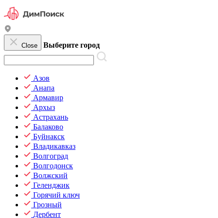
Выберите город
Close
Азов
Анапа
Армавир
Архыз
Астрахань
Балаково
Буйнакск
Владикавказ
Волгоград
Волгодонск
Волжский
Геленджик
Горячий ключ
Грозный
Дербент