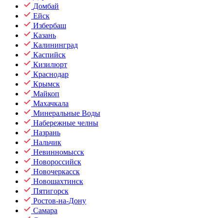
Домбай
Ейск
Избербаш
Казань
Калининград
Каспийск
Кизилюрт
Краснодар
Крымск
Майкоп
Махачкала
Минеральные Воды
Набережные челны
Назрань
Нальчик
Невинномысск
Новороссийск
Новочеркасск
Новошахтинск
Пятигорск
Ростов-на-Дону
Самара