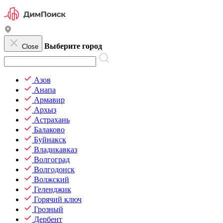
Выберите город
Close
Азов
Анапа
Армавир
Архыз
Астрахань
Балаково
Буйнакск
Владикавказ
Волгоград
Волгодонск
Волжский
Геленджик
Горячий ключ
Грозный
Дербент