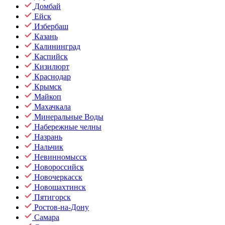
Домбай
Ейск
Избербаш
Казань
Калининград
Каспийск
Кизилюрт
Краснодар
Крымск
Майкоп
Махачкала
Минеральные Воды
Набережные челны
Назрань
Нальчик
Невинномысск
Новороссийск
Новочеркасск
Новошахтинск
Пятигорск
Ростов-на-Дону
Самара