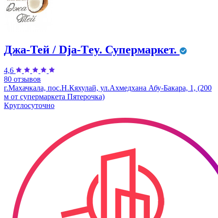
Джа-Тей / Dja-Тey. Супермаркет.
4,6
80 отзывов
г.Махачкала, пос.Н.Кяхулай, ул.Ахмедхана Абу-Бакара, 1, (200
м от супермаркета Пятерочка)
Круглосуточно