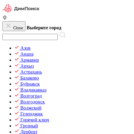
Выберите город
Close
Азов
Анапа
Армавир
Архыз
Астрахань
Балаково
Буйнакск
Владикавказ
Волгоград
Волгодонск
Волжский
Геленджик
Горячий ключ
Грозный
Дербент