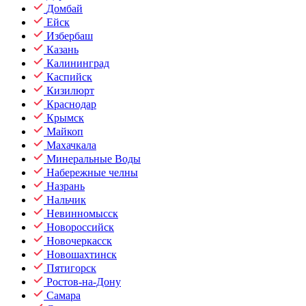
Домбай
Ейск
Избербаш
Казань
Калининград
Каспийск
Кизилюрт
Краснодар
Крымск
Майкоп
Махачкала
Минеральные Воды
Набережные челны
Назрань
Нальчик
Невинномысск
Новороссийск
Новочеркасск
Новошахтинск
Пятигорск
Ростов-на-Дону
Самара