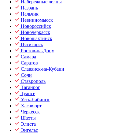
Набережные челны
Назрань
Нальчик
Невинномысск
Новороссийск
Новочеркасск
Новошахтинск
Пятигорск
Ростов-на-Дону
Самара
Саратов
Славянск-на-Кубани
Сочи
Ставрополь
Таганрог
Туапсе
Усть-Лабинск
Хасавюрт
Черкесск
Шахты
Элиста
Энгельс