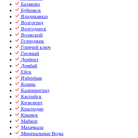
Балаково
Буйнакск
Владикавказ
Волгоград
Волгодонск
Волжский
Геленджик
Горячий ключ
Грозный
Дербент
Домбай
Ейск
Избербаш
Казань
Калининград
Каспийск
Кизилюрт
Краснодар
Крымск
Майкоп
Махачкала
Минеральные Воды