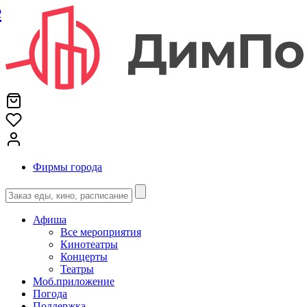
е
Фирмы города
Афиша
Все мероприятия
Кинотеатры
Концерты
Театры
Моб.приложение
Погода
Поддержка