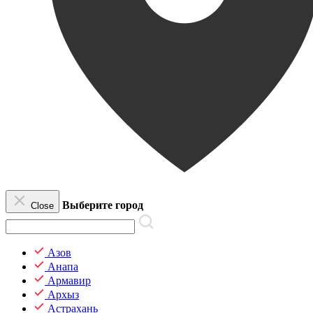
Выберите город
Close
Азов
Анапа
Армавир
Архыз
Астрахань