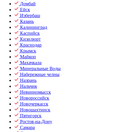
Домбай
Ейск
Избербаш
Казань
Калининград
Каспийск
Кизилюрт
Краснодар
Крымск
Майкоп
Махачкала
Минеральные Воды
Набережные челны
Назрань
Нальчик
Невинномысск
Новороссийск
Новочеркасск
Новошахтинск
Пятигорск
Ростов-на-Дону
Самара