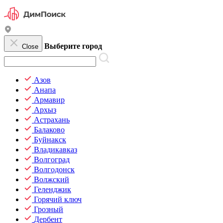
Выберите город
Close
Азов
Анапа
Армавир
Архыз
Астрахань
Балаково
Буйнакск
Владикавказ
Волгоград
Волгодонск
Волжский
Геленджик
Горячий ключ
Грозный
Дербент