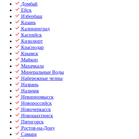
Домбай
Ейск
Избербаш
Казань
Калининград
Каспийск
Кизилюрт
Краснодар
Крымск
Майкоп
Махачкала
Минеральные Воды
Набережные челны
Назрань
Нальчик
Невинномысск
Новороссийск
Новочеркасск
Новошахтинск
Пятигорск
Ростов-на-Дону
Самара