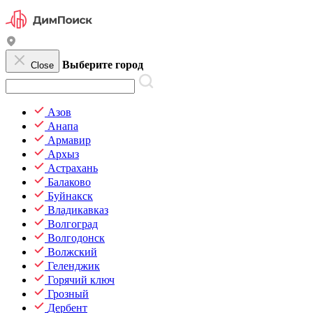
Выберите город
Close
Азов
Анапа
Армавир
Архыз
Астрахань
Балаково
Буйнакск
Владикавказ
Волгоград
Волгодонск
Волжский
Геленджик
Горячий ключ
Грозный
Дербент