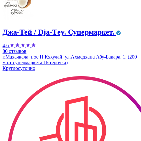
Джа-Тей / Dja-Тey. Супермаркет.
4,6
80 отзывов
г.Махачкала, пос.Н.Кяхулай, ул.Ахмедхана Абу-Бакара, 1, (200
м от супермаркета Пятерочка)
Круглосуточно