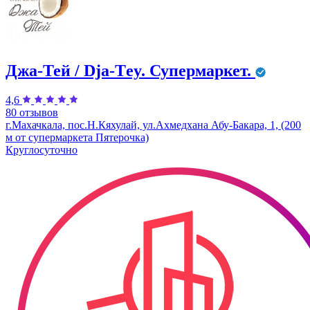
Джа-Тей / Dja-Тey. Супермаркет.
4,6
80 отзывов
г.Махачкала, пос.Н.Кяхулай, ул.Ахмедхана Абу-Бакара, 1, (200
м от супермаркета Пятерочка)
Круглосуточно