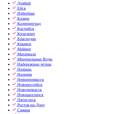
Домбай
Ейск
Избербаш
Казань
Калининград
Каспийск
Кизилюрт
Краснодар
Крымск
Майкоп
Махачкала
Минеральные Воды
Набережные челны
Назрань
Нальчик
Невинномысск
Новороссийск
Новочеркасск
Новошахтинск
Пятигорск
Ростов-на-Дону
Самара