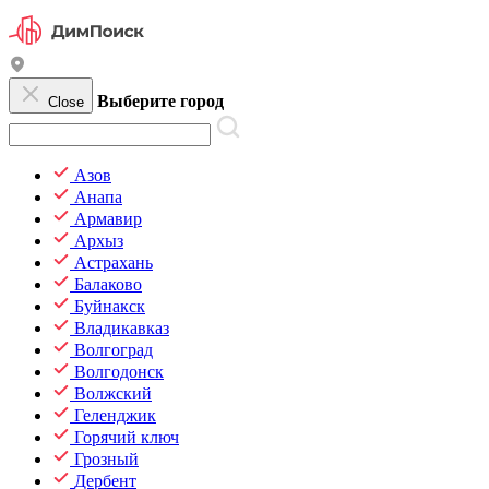
Выберите город
Close
Азов
Анапа
Армавир
Архыз
Астрахань
Балаково
Буйнакск
Владикавказ
Волгоград
Волгодонск
Волжский
Геленджик
Горячий ключ
Грозный
Дербент