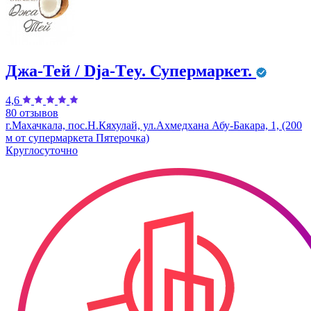
Джа-Тей / Dja-Тey. Супермаркет.
4,6
80 отзывов
г.Махачкала, пос.Н.Кяхулай, ул.Ахмедхана Абу-Бакара, 1, (200
м от супермаркета Пятерочка)
Круглосуточно