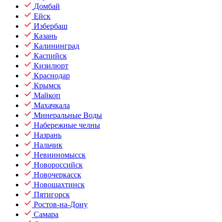
Домбай
Ейск
Избербаш
Казань
Калининград
Каспийск
Кизилюрт
Краснодар
Крымск
Майкоп
Махачкала
Минеральные Воды
Набережные челны
Назрань
Нальчик
Невинномысск
Новороссийск
Новочеркасск
Новошахтинск
Пятигорск
Ростов-на-Дону
Самара