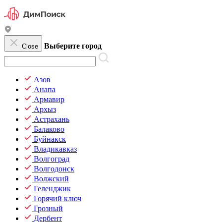
Выберите город
Close
Азов
Анапа
Армавир
Архыз
Астрахань
Балаково
Буйнакск
Владикавказ
Волгоград
Волгодонск
Волжский
Геленджик
Горячий ключ
Грозный
Дербент