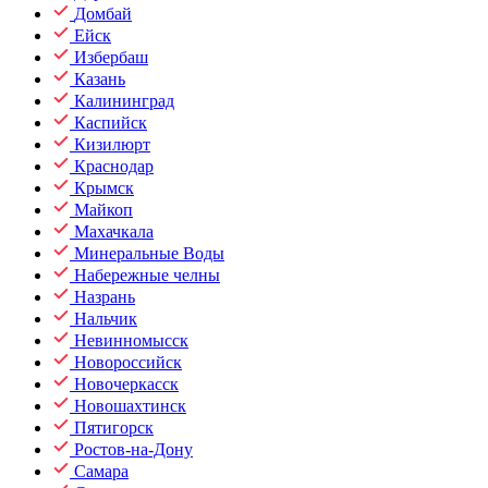
Домбай
Ейск
Избербаш
Казань
Калининград
Каспийск
Кизилюрт
Краснодар
Крымск
Майкоп
Махачкала
Минеральные Воды
Набережные челны
Назрань
Нальчик
Невинномысск
Новороссийск
Новочеркасск
Новошахтинск
Пятигорск
Ростов-на-Дону
Самара