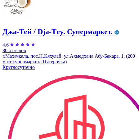
Джа-Тей / Dja-Тey. Супермаркет.
4,6
80 отзывов
г.Махачкала, пос.Н.Кяхулай, ул.Ахмедхана Абу-Бакара, 1, (200
м от супермаркета Пятерочка)
Круглосуточно