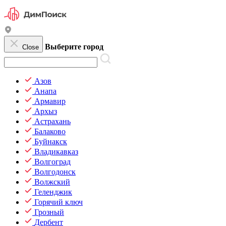
Выберите город
Close
Азов
Анапа
Армавир
Архыз
Астрахань
Балаково
Буйнакск
Владикавказ
Волгоград
Волгодонск
Волжский
Геленджик
Горячий ключ
Грозный
Дербент