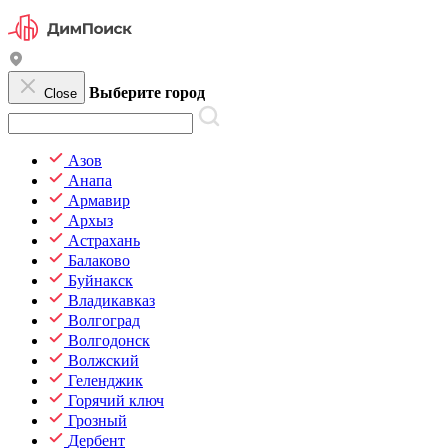
Выберите город
Close
Азов
Анапа
Армавир
Архыз
Астрахань
Балаково
Буйнакск
Владикавказ
Волгоград
Волгодонск
Волжский
Геленджик
Горячий ключ
Грозный
Дербент