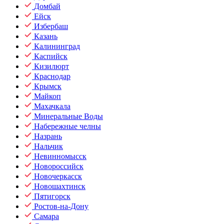
Домбай
Ейск
Избербаш
Казань
Калининград
Каспийск
Кизилюрт
Краснодар
Крымск
Майкоп
Махачкала
Минеральные Воды
Набережные челны
Назрань
Нальчик
Невинномысск
Новороссийск
Новочеркасск
Новошахтинск
Пятигорск
Ростов-на-Дону
Самара