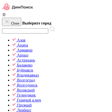
Выберите город
Close
Азов
Анапа
Армавир
Архыз
Астрахань
Балаково
Буйнакск
Владикавказ
Волгоград
Волгодонск
Волжский
Геленджик
Горячий ключ
Грозный
Дербент