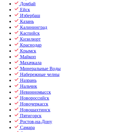
Домбай
Ейск
Избербаш
Казань
Калининград
Каспийск
Кизилюрт
Краснодар
Крымск
Майкоп
Махачкала
Минеральные Воды
Набережные челны
Назрань
Нальчик
Невинномысск
Новороссийск
Новочеркасск
Новошахтинск
Пятигорск
Ростов-на-Дону
Самара