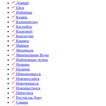
Домбай
Ейск
Избербаш
Казань
Калининград
Каспийск
Кизилюрт
Краснодар
Крымск
Майкоп
Махачкала
Минеральные Воды
Набережные челны
Назрань
Нальчик
Невинномысск
Новороссийск
Новочеркасск
Новошахтинск
Пятигорск
Ростов-на-Дону
Самара