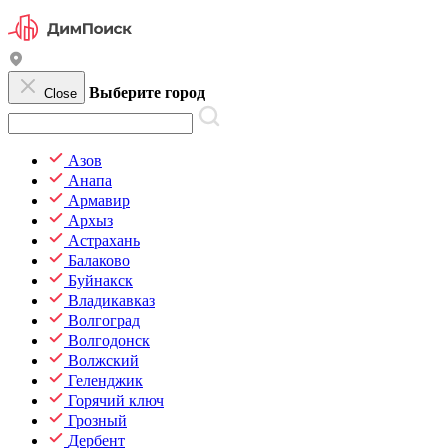
Выберите город
Close
Азов
Анапа
Армавир
Архыз
Астрахань
Балаково
Буйнакск
Владикавказ
Волгоград
Волгодонск
Волжский
Геленджик
Горячий ключ
Грозный
Дербент