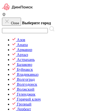
Выберите город
Close
Азов
Анапа
Армавир
Архыз
Астрахань
Балаково
Буйнакск
Владикавказ
Волгоград
Волгодонск
Волжский
Геленджик
Горячий ключ
Грозный
Дербент