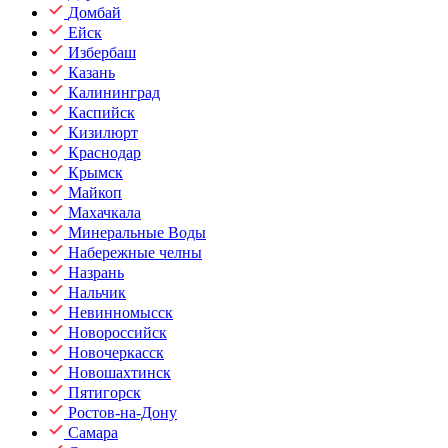
Домбай
Ейск
Избербаш
Казань
Калининград
Каспийск
Кизилюрт
Краснодар
Крымск
Майкоп
Махачкала
Минеральные Воды
Набережные челны
Назрань
Нальчик
Невинномысск
Новороссийск
Новочеркасск
Новошахтинск
Пятигорск
Ростов-на-Дону
Самара