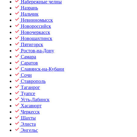
Набережные челны
Назрань
Нальчик
Невинномысск
Новороссийск
Новочеркасск
Новошахтинск
Пятигорск
Ростов-на-Дону
Самара
Саратов
Славянск-на-Кубани
Сочи
Ставрополь
Таганрог
Туапсе
Усть-Лабинск
Хасавюрт
Черкесск
Шахты
Элиста
Энгельс