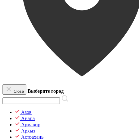
Выберите город
Close
Азов
Анапа
Армавир
Архыз
Астрахань