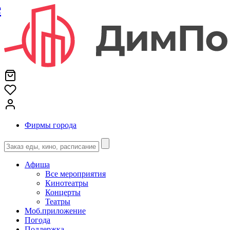
е
Фирмы города
Афиша
Все мероприятия
Кинотеатры
Концерты
Театры
Моб.приложение
Погода
Поддержка