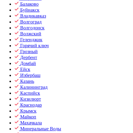
Балаково
Буйнакск
Владикавказ
Волгоград
Волгодонск
Волжский
Геленджик
Горячий ключ
Грозный
Дербент
Домбай
Ейск
Избербаш
Казань
Калининград
Каспийск
Кизилюрт
Краснодар
Крымск
Майкоп
Махачкала
Минеральные Воды