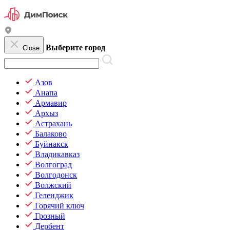
Выберите город
Close
Азов
Анапа
Армавир
Архыз
Астрахань
Балаково
Буйнакск
Владикавказ
Волгоград
Волгодонск
Волжский
Геленджик
Горячий ключ
Грозный
Дербент