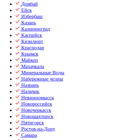
Домбай
Ейск
Избербаш
Казань
Калининград
Каспийск
Кизилюрт
Краснодар
Крымск
Майкоп
Махачкала
Минеральные Воды
Набережные челны
Назрань
Нальчик
Невинномысск
Новороссийск
Новочеркасск
Новошахтинск
Пятигорск
Ростов-на-Дону
Самара