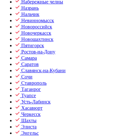
Набережные челны
Назрань
Нальчик
Невинномысск
Новороссийск
Новочеркасск
Новошахтинск
Пятигорск
Ростов-на-Дону
Самара
Саратов
Славянск-на-Кубани
Сочи
Ставрополь
Таганрог
Туапсе
Усть-Лабинск
Хасавюрт
Черкесск
Шахты
Элиста
Энгельс