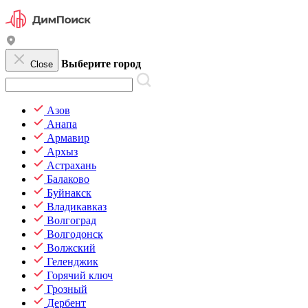
Выберите город
Close
Азов
Анапа
Армавир
Архыз
Астрахань
Балаково
Буйнакск
Владикавказ
Волгоград
Волгодонск
Волжский
Геленджик
Горячий ключ
Грозный
Дербент