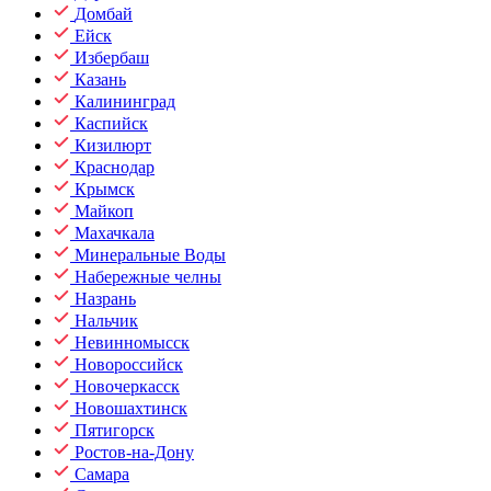
Домбай
Ейск
Избербаш
Казань
Калининград
Каспийск
Кизилюрт
Краснодар
Крымск
Майкоп
Махачкала
Минеральные Воды
Набережные челны
Назрань
Нальчик
Невинномысск
Новороссийск
Новочеркасск
Новошахтинск
Пятигорск
Ростов-на-Дону
Самара