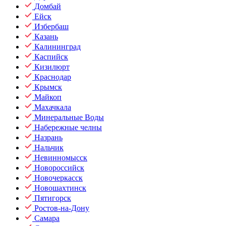
Домбай
Ейск
Избербаш
Казань
Калининград
Каспийск
Кизилюрт
Краснодар
Крымск
Майкоп
Махачкала
Минеральные Воды
Набережные челны
Назрань
Нальчик
Невинномысск
Новороссийск
Новочеркасск
Новошахтинск
Пятигорск
Ростов-на-Дону
Самара