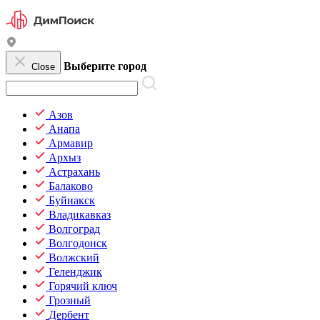
Выберите город
Close
Азов
Анапа
Армавир
Архыз
Астрахань
Балаково
Буйнакск
Владикавказ
Волгоград
Волгодонск
Волжский
Геленджик
Горячий ключ
Грозный
Дербент