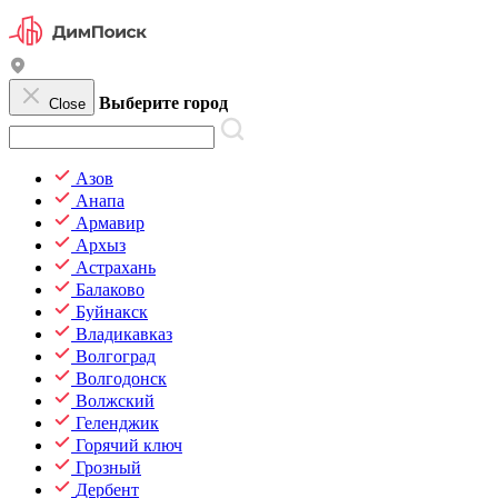
Выберите город
Close
Азов
Анапа
Армавир
Архыз
Астрахань
Балаково
Буйнакск
Владикавказ
Волгоград
Волгодонск
Волжский
Геленджик
Горячий ключ
Грозный
Дербент