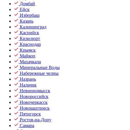
Домбай
Ейск
Избербаш
Казань
Калининград
Каспийск
Кизилюрт
Краснодар
Крымск
Майкоп
Махачкала
Минеральные Воды
Набережные челны
Назрань
Нальчик
Невинномысск
Новороссийск
Новочеркасск
Новошахтинск
Пятигорск
Ростов-на-Дону
Самара