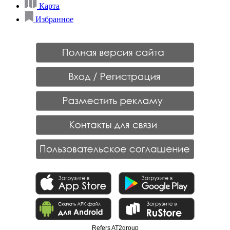
Карта
Избранное
Refers AT2group