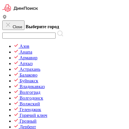
Выберите город
Close
Азов
Анапа
Армавир
Архыз
Астрахань
Балаково
Буйнакск
Владикавказ
Волгоград
Волгодонск
Волжский
Геленджик
Горячий ключ
Грозный
Дербент