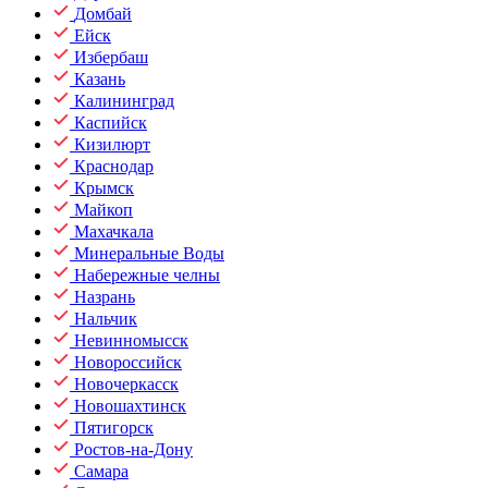
Домбай
Ейск
Избербаш
Казань
Калининград
Каспийск
Кизилюрт
Краснодар
Крымск
Майкоп
Махачкала
Минеральные Воды
Набережные челны
Назрань
Нальчик
Невинномысск
Новороссийск
Новочеркасск
Новошахтинск
Пятигорск
Ростов-на-Дону
Самара