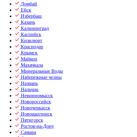
Домбай
Ейск
Избербаш
Казань
Калининград
Каспийск
Кизилюрт
Краснодар
Крымск
Майкоп
Махачкала
Минеральные Воды
Набережные челны
Назрань
Нальчик
Невинномысск
Новороссийск
Новочеркасск
Новошахтинск
Пятигорск
Ростов-на-Дону
Самара