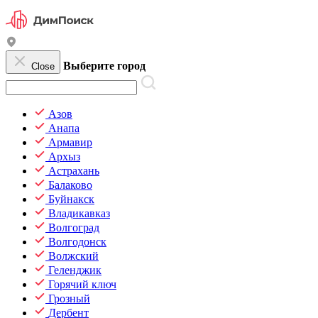
Выберите город
Close
Азов
Анапа
Армавир
Архыз
Астрахань
Балаково
Буйнакск
Владикавказ
Волгоград
Волгодонск
Волжский
Геленджик
Горячий ключ
Грозный
Дербент