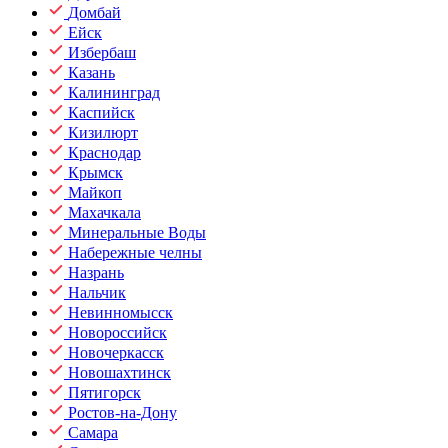
Домбай
Ейск
Избербаш
Казань
Калининград
Каспийск
Кизилюрт
Краснодар
Крымск
Майкоп
Махачкала
Минеральные Воды
Набережные челны
Назрань
Нальчик
Невинномысск
Новороссийск
Новочеркасск
Новошахтинск
Пятигорск
Ростов-на-Дону
Самара