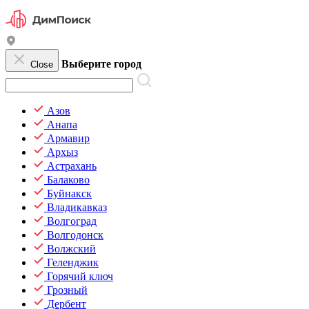
Выберите город
Close
Азов
Анапа
Армавир
Архыз
Астрахань
Балаково
Буйнакск
Владикавказ
Волгоград
Волгодонск
Волжский
Геленджик
Горячий ключ
Грозный
Дербент