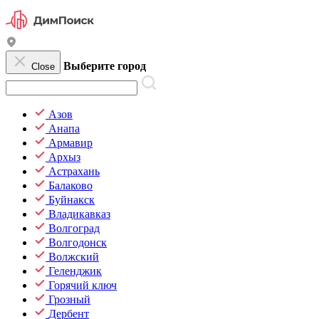
Выберите город
Close
Азов
Анапа
Армавир
Архыз
Астрахань
Балаково
Буйнакск
Владикавказ
Волгоград
Волгодонск
Волжский
Геленджик
Горячий ключ
Грозный
Дербент