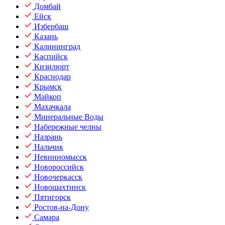
Домбай
Ейск
Избербаш
Казань
Калининград
Каспийск
Кизилюрт
Краснодар
Крымск
Майкоп
Махачкала
Минеральные Воды
Набережные челны
Назрань
Нальчик
Невинномысск
Новороссийск
Новочеркасск
Новошахтинск
Пятигорск
Ростов-на-Дону
Самара