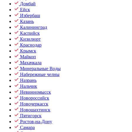
Домбай
Ейск
Избербаш
Казань
Калининград
Каспийск
Кизилюрт
Краснодар
Крымск
Майкоп
Махачкала
Минеральные Воды
Набережные челны
Назрань
Нальчик
Невинномысск
Новороссийск
Новочеркасск
Новошахтинск
Пятигорск
Ростов-на-Дону
Самара