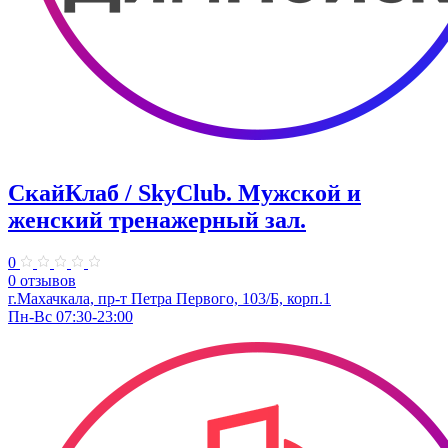
СкайКлаб / SkyClub. Мужской и
женский тренажерный зал.
0
0 отзывов
г.Махачкала, пр-т Петра Первого, 103/Б, корп.1
Пн-Вс 07:30-23:00