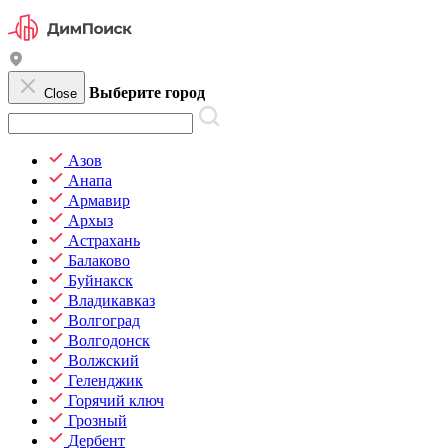
Выберите город
Close
Азов
Анапа
Армавир
Архыз
Астрахань
Балаково
Буйнакск
Владикавказ
Волгоград
Волгодонск
Волжский
Геленджик
Горячий ключ
Грозный
Дербент