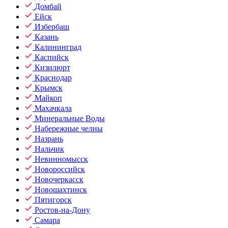
Домбай
Ейск
Избербаш
Казань
Калининград
Каспийск
Кизилюрт
Краснодар
Крымск
Майкоп
Махачкала
Минеральные Воды
Набережные челны
Назрань
Нальчик
Невинномысск
Новороссийск
Новочеркасск
Новошахтинск
Пятигорск
Ростов-на-Дону
Самара