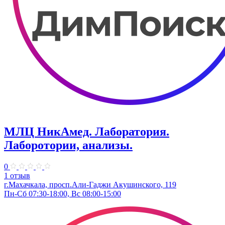
МЛЦ НикАмед. Лаборатория.
Лаборотории, анализы.
0
1 отзыв
г.Махачкала, ​просп.Али-Гаджи Акушинского, 119
Пн-Сб 07:30-18:00, Вс 08:00-15:00