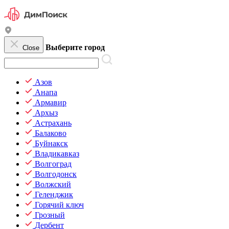
Выберите город
Close
Азов
Анапа
Армавир
Архыз
Астрахань
Балаково
Буйнакск
Владикавказ
Волгоград
Волгодонск
Волжский
Геленджик
Горячий ключ
Грозный
Дербент