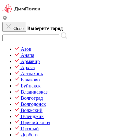
Выберите город
Close
Азов
Анапа
Армавир
Архыз
Астрахань
Балаково
Буйнакск
Владикавказ
Волгоград
Волгодонск
Волжский
Геленджик
Горячий ключ
Грозный
Дербент