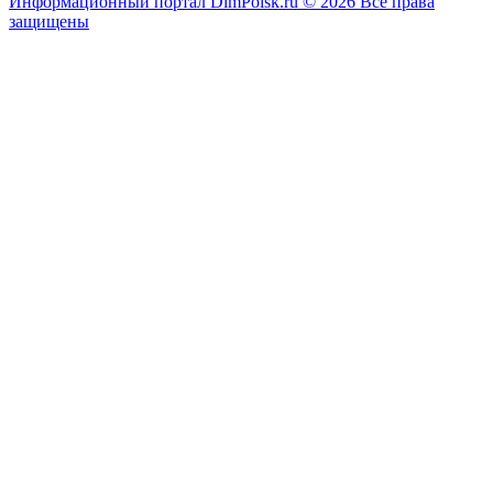
Информационный портал DimPoisk.ru © 2026 Все права
защищены