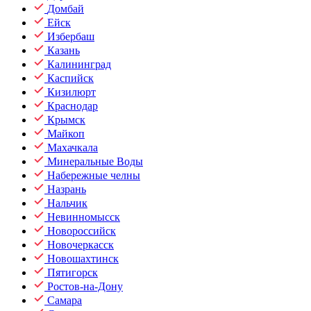
Домбай
Ейск
Избербаш
Казань
Калининград
Каспийск
Кизилюрт
Краснодар
Крымск
Майкоп
Махачкала
Минеральные Воды
Набережные челны
Назрань
Нальчик
Невинномысск
Новороссийск
Новочеркасск
Новошахтинск
Пятигорск
Ростов-на-Дону
Самара