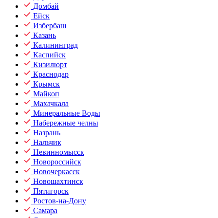
Домбай
Ейск
Избербаш
Казань
Калининград
Каспийск
Кизилюрт
Краснодар
Крымск
Майкоп
Махачкала
Минеральные Воды
Набережные челны
Назрань
Нальчик
Невинномысск
Новороссийск
Новочеркасск
Новошахтинск
Пятигорск
Ростов-на-Дону
Самара