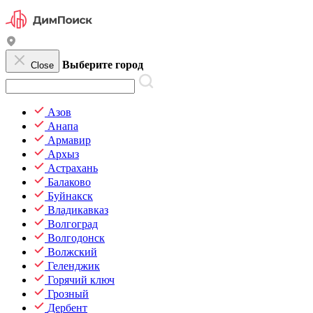
Выберите город
Close
Азов
Анапа
Армавир
Архыз
Астрахань
Балаково
Буйнакск
Владикавказ
Волгоград
Волгодонск
Волжский
Геленджик
Горячий ключ
Грозный
Дербент