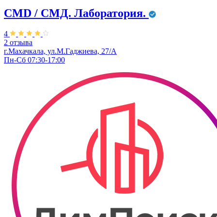
CMD / СМД. Лаборатория.
4
2 отзыва
г.Махачкала, ул.М.Гаджиева, 27/А
Пн-Сб 07:30-17:00