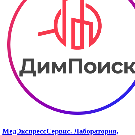
МедЭкспресcСервис. Лаборатория,