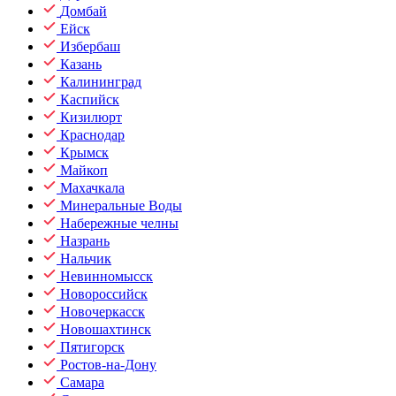
Домбай
Ейск
Избербаш
Казань
Калининград
Каспийск
Кизилюрт
Краснодар
Крымск
Майкоп
Махачкала
Минеральные Воды
Набережные челны
Назрань
Нальчик
Невинномысск
Новороссийск
Новочеркасск
Новошахтинск
Пятигорск
Ростов-на-Дону
Самара