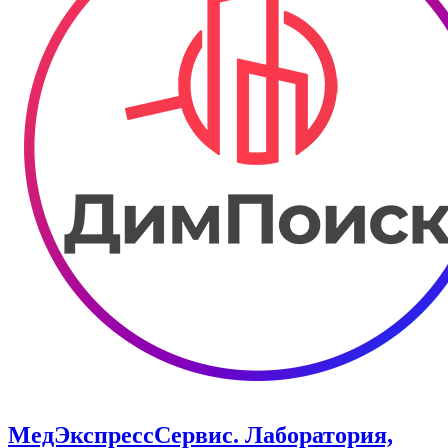
МедЭкспресcСервис. Лаборатория,