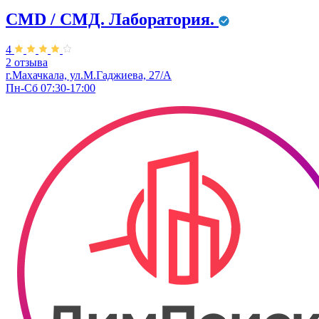
CMD / СМД. Лаборатория.
4
2 отзыва
г.Махачкала, ул.М.Гаджиева, 27/А
Пн-Сб 07:30-17:00