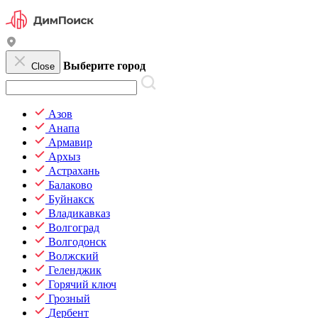
Выберите город
Close
Азов
Анапа
Армавир
Архыз
Астрахань
Балаково
Буйнакск
Владикавказ
Волгоград
Волгодонск
Волжский
Геленджик
Горячий ключ
Грозный
Дербент