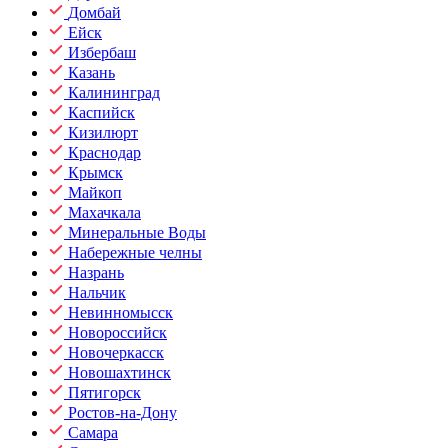
Домбай
Ейск
Избербаш
Казань
Калининград
Каспийск
Кизилюрт
Краснодар
Крымск
Майкоп
Махачкала
Минеральные Воды
Набережные челны
Назрань
Нальчик
Невинномысск
Новороссийск
Новочеркасск
Новошахтинск
Пятигорск
Ростов-на-Дону
Самара