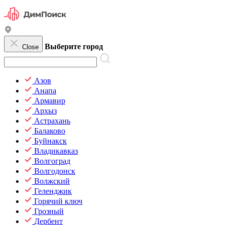
Выберите город
Close
Азов
Анапа
Армавир
Архыз
Астрахань
Балаково
Буйнакск
Владикавказ
Волгоград
Волгодонск
Волжский
Геленджик
Горячий ключ
Грозный
Дербент