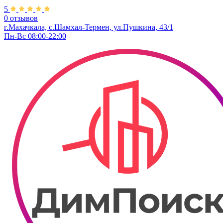
5
0 отзывов
г.Махачкала, с.Шамхал-Термен, ул.​Пушкина, 43/1
Пн-Вс 08:00-22:00