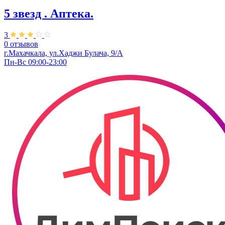
5 звезд . Аптека.
3
0 отзывов
г.Махачкала, ул.Хаджи Булача, 9/А
Пн-Вс 09:00-23:00