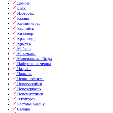
Домбай
Ейск
Избербаш
Казань
Калининград
Каспийск
Кизилюрт
Краснодар
Крымск
Майкоп
Махачкала
Минеральные Воды
Набережные челны
Назрань
Нальчик
Невинномысск
Новороссийск
Новочеркасск
Новошахтинск
Пятигорск
Ростов-на-Дону
Самара