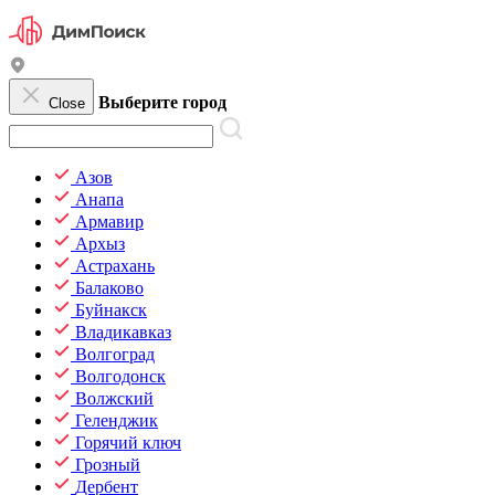
Выберите город
Close
Азов
Анапа
Армавир
Архыз
Астрахань
Балаково
Буйнакск
Владикавказ
Волгоград
Волгодонск
Волжский
Геленджик
Горячий ключ
Грозный
Дербент