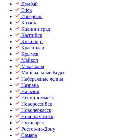
Домбай
Ейск
Избербаш
Казань
Калининград
Каспийск
Кизилюрт
Краснодар
Крымск
Майкоп
Махачкала
Минеральные Воды
Набережные челны
Назрань
Нальчик
Невинномысск
Новороссийск
Новочеркасск
Новошахтинск
Пятигорск
Ростов-на-Дону
Самара