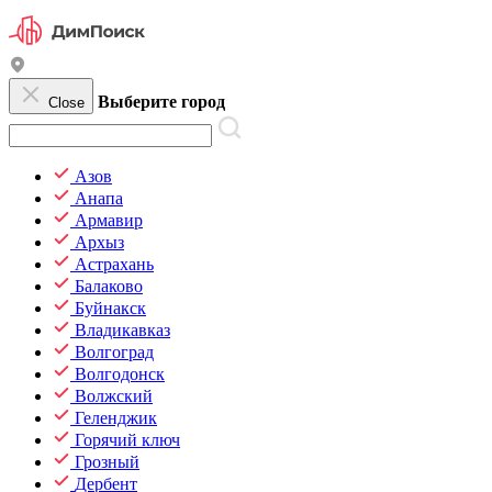
Выберите город
Close
Азов
Анапа
Армавир
Архыз
Астрахань
Балаково
Буйнакск
Владикавказ
Волгоград
Волгодонск
Волжский
Геленджик
Горячий ключ
Грозный
Дербент