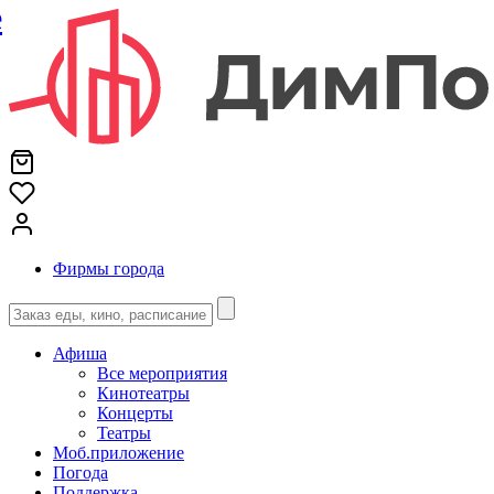
е
Фирмы города
Афиша
Все мероприятия
Кинотеатры
Концерты
Театры
Моб.приложение
Погода
Поддержка