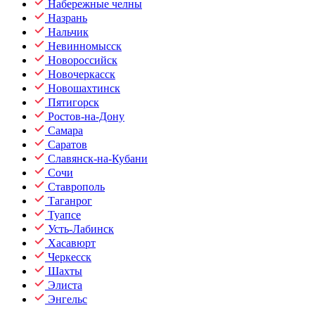
Набережные челны
Назрань
Нальчик
Невинномысск
Новороссийск
Новочеркасск
Новошахтинск
Пятигорск
Ростов-на-Дону
Самара
Саратов
Славянск-на-Кубани
Сочи
Ставрополь
Таганрог
Туапсе
Усть-Лабинск
Хасавюрт
Черкесск
Шахты
Элиста
Энгельс