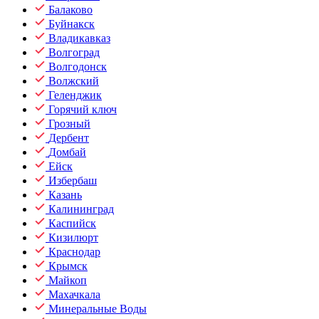
Балаково
Буйнакск
Владикавказ
Волгоград
Волгодонск
Волжский
Геленджик
Горячий ключ
Грозный
Дербент
Домбай
Ейск
Избербаш
Казань
Калининград
Каспийск
Кизилюрт
Краснодар
Крымск
Майкоп
Махачкала
Минеральные Воды