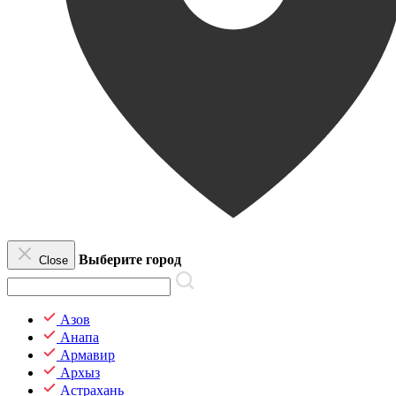
Выберите город
Close
Азов
Анапа
Армавир
Архыз
Астрахань