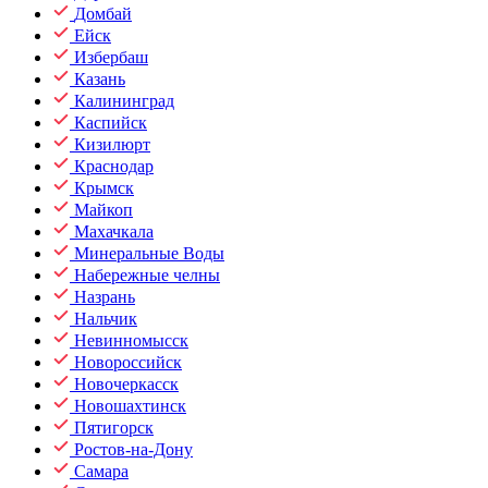
Домбай
Ейск
Избербаш
Казань
Калининград
Каспийск
Кизилюрт
Краснодар
Крымск
Майкоп
Махачкала
Минеральные Воды
Набережные челны
Назрань
Нальчик
Невинномысск
Новороссийск
Новочеркасск
Новошахтинск
Пятигорск
Ростов-на-Дону
Самара