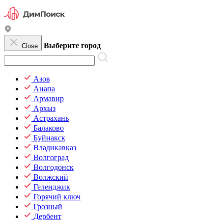
Выберите город
Close
Азов
Анапа
Армавир
Архыз
Астрахань
Балаково
Буйнакск
Владикавказ
Волгоград
Волгодонск
Волжский
Геленджик
Горячий ключ
Грозный
Дербент