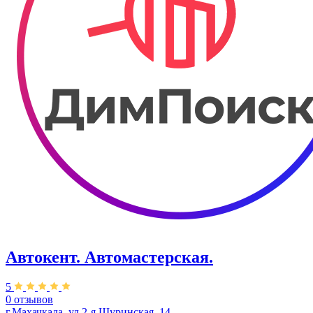
Автокент. ​Автомастерская.
5
0 отзывов
г.Махачкала, ул.2-я Шуринская, 14