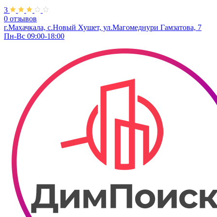
3
0 отзывов
г.Махачкала, с.Новый Хушет, ул.Магомеднури Гамзатова, 7
Пн-Вс 09:00-18:00