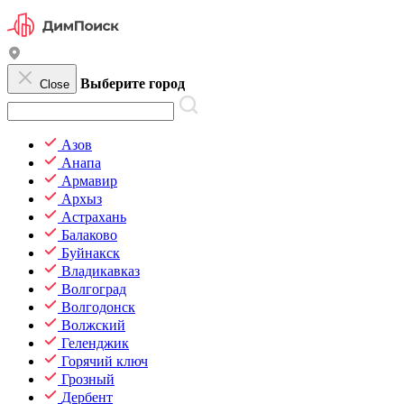
Выберите город
Close
Азов
Анапа
Армавир
Архыз
Астрахань
Балаково
Буйнакск
Владикавказ
Волгоград
Волгодонск
Волжский
Геленджик
Горячий ключ
Грозный
Дербент