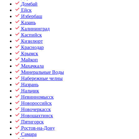
Домбай
Ейск
Избербаш
Казань
Калининград
Каспийск
Кизилюрт
Краснодар
Крымск
Майкоп
Махачкала
Минеральные Воды
Набережные челны
Назрань
Нальчик
Невинномысск
Новороссийск
Новочеркасск
Новошахтинск
Пятигорск
Ростов-на-Дону
Самара