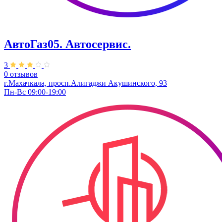
АвтоГаз05. ​Автосервис.
3
0 отзывов
г.Махачкала, просп.Алигаджи Акушинского, 93
Пн-Вс 09:00-19:00