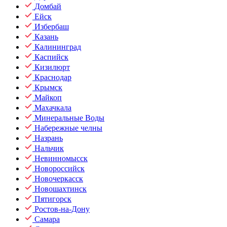
Домбай
Ейск
Избербаш
Казань
Калининград
Каспийск
Кизилюрт
Краснодар
Крымск
Майкоп
Махачкала
Минеральные Воды
Набережные челны
Назрань
Нальчик
Невинномысск
Новороссийск
Новочеркасск
Новошахтинск
Пятигорск
Ростов-на-Дону
Самара