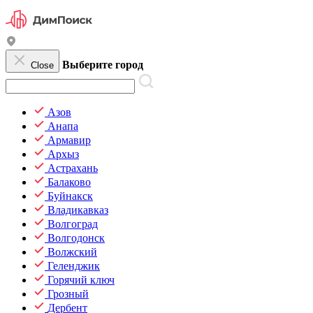
Выберите город
Close
Азов
Анапа
Армавир
Архыз
Астрахань
Балаково
Буйнакск
Владикавказ
Волгоград
Волгодонск
Волжский
Геленджик
Горячий ключ
Грозный
Дербент